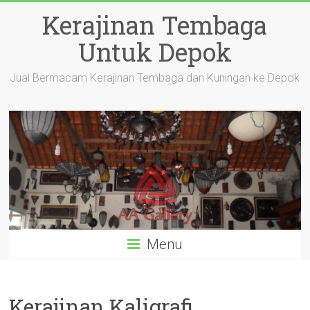
Skip
Kerajinan Tembaga
to
content
Untuk Depok
Jual Bermacam Kerajinan Tembaga dan Kuningan ke Depok
Menu
Kerajinan Kaligrafi