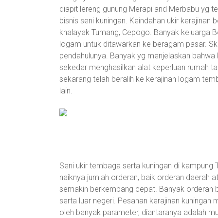
diapit lereng gunung Merapi and Merbabu yg t
bisnis seni kuningan. Keindahan ukir kerajin
khalayak Tumang, Cepogo. Banyak keluarga Bo
logam untuk ditawarkan ke beragam pasar. Ski
pendahulunya. Banyak yg menjelaskan bahwa 
sekedar menghasilkan alat keperluan rumah tan
sekarang telah beralih ke kerajinan logam temb
lain.
Seni ukir tembaga serta kuningan di kampung
naiknya jumlah orderan, baik orderan daerah
semakin berkembang cepat. Banyak orderan be
serta luar negeri. Pesanan kerajinan kuningan
oleh banyak parameter, diantaranya adalah mu