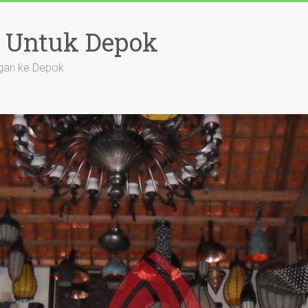
 Untuk Depok
gan ke Depok