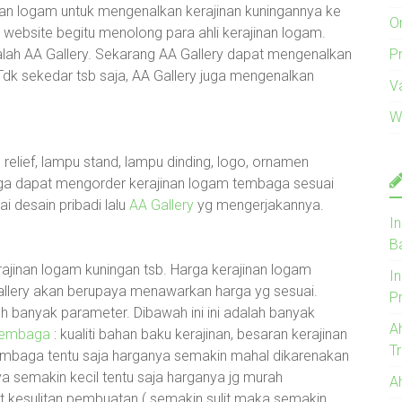
nan logam untuk mengenalkan kerajinan kuningannya ke
O
 website begitu menolong para ahli kerajinan logam.
dalah AA Gallery. Sekarang AA Gallery dapat mengenalkan
Pr
 Tdk sekedar tsb saja, AA Gallery juga mengenalkan
V
W
relief, lampu stand, lampu dinding, logo, ornamen
n juga dapat mengorder kerajinan logam tembaga sesuai
 desain pribadi lalu
AA Gallery
yg mengerjakannya.
I
B
jinan logam kuningan tsb. Harga kerajinan logam
I
lery akan berupaya menawarkan harga yg sesuai.
P
h banyak parameter. Dibawah ini ini adalah banyak
A
 tembaga
: kualiti bahan baku kerajinan, besaran kerajinan
T
embaga tentu saja harganya semakin mahal dikarenakan
ya semakin kecil tentu saja harganya jg murah
A
kat kesulitan pembuatan ( semakin sulit maka semakin