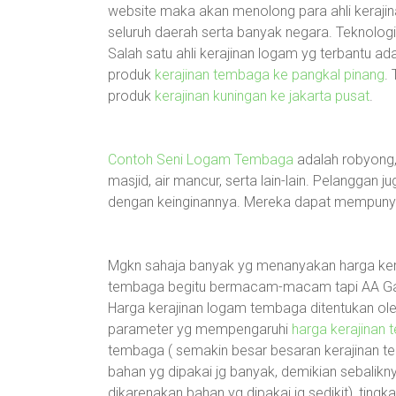
website maka akan menolong para ahli keraji
seluruh daerah serta banyak negara. Teknologi
Salah satu ahli kerajinan logam yg terbantu a
produk
kerajinan tembaga ke pangkal pinang
.
produk
kerajinan kuningan ke jakarta pusat
.
Contoh Seni Logam Tembaga
adalah robyong, 
masjid, air mancur, serta lain-lain. Pelangga
dengan keinginannya. Mereka dapat mempunyai
Mgkn sahaja banyak yg menanyakan harga kera
tembaga begitu bermacam-macam tapi AA Gal
Harga kerajinan logam tembaga ditentukan ole
parameter yg mempengaruhi
harga kerajinan
tembaga ( semakin besar besaran kerajinan t
bahan yg dipakai jg banyak, demikian sebalikn
dikarenakan bahan yg dipakai jg sedikit), ting