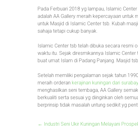
Pada Ferbuari 2018 yg lampau, Islamic Center 
adalah AA Gallery meraih kepercayaan untuk
untuk Masjid di Islamic Center tsb. Kubah mas
sahaja tetapi cukup banyak.
Islamic Center tsb telah dibuka secara resmi 
waktu itu. Sejak diresmikannya Islamic Cente
buat umat Islam di Padang Panjang. Masjid ts
Setelah memiliki pengalaman sejak tahun 1990-
meraih orderan
kerajinan kuningan dari suraba
menghasilkan seni tembaga, AA Gallery semaki
berkualiti serta sesuai yg diinginkan oleh se
berprinsip tidak masalah untung sedikit yg pe
←
Industri Seni Ukir Kuningan Melayani Prosp