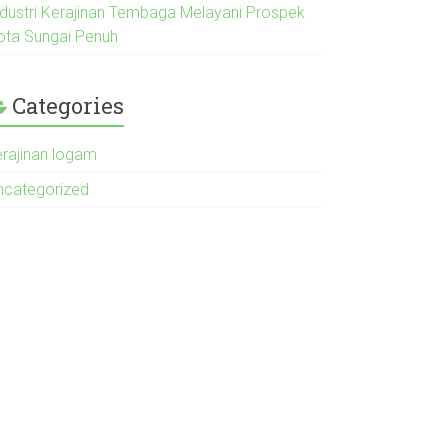
ndustri Kerajinan Tembaga Melayani Prospek
ota Sungai Penuh
Categories
erajinan logam
ncategorized