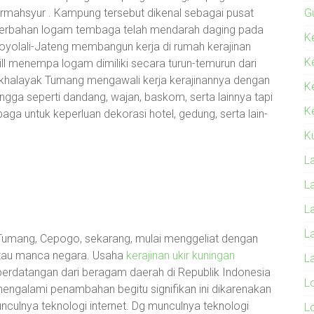
ermahsyur . Kampung tersebut dikenal sebagai pusat
G
an berbahan logam tembaga telah mendarah daging pada
Ke
yolali-Jateng membangun kerja di rumah kerajinan
K
ll menempa logam dimiliki secara turun-temurun dari
khalayak Tumang mengawali kerja kerajinannya dengan
K
gga seperti dandang, wajan, baskom, serta lainnya tapi
Ke
aga untuk keperluan dekorasi hotel, gedung, serta lain-
K
L
L
L
L
 Tumang, Cepogo, sekarang, mulai menggeliat dengan
 atau manca negara. Usaha
kerajinan ukir kuningan
L
rdatangan dari beragam daerah di Republik Indonesia
L
 mengalami penambahan begitu signifikan ini dikarenakan
nculnya teknologi internet. Dg munculnya teknologi
L