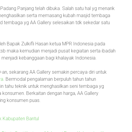
Padang Panjang telah dibuka. Salah satu hal yg menarik
 menghasilkan serta memasang kubah masjid tembaga
jid tembaga yg AA Gallery selesaikan tdk sekedar satu
oleh Bapak Zulkifli Hasan ketua MPR Indonesia pada
r tsb maka kemudian menjadi pusat kegiatan serta ibadah
b menjadi kebanggaan bagi khalayak Indonesia.
an, sekarang AA Gallery semakin percaya diri untuk
ya
. Bermodal pengalaman berpuluh tahun tahun
n tahu teknik untuk menghasilkan seni tembaga yg
mua konsumen. Berkaitan dengan harga, AA Gallery
nting konsumen puas.
ek Kabupaten Bantul