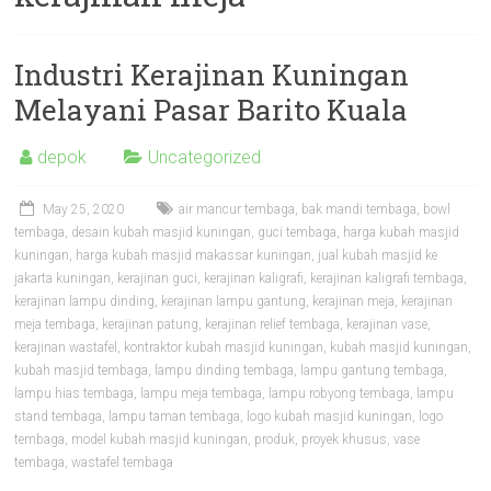
Industri Kerajinan Kuningan
Melayani Pasar Barito Kuala
depok
Uncategorized
May 25, 2020
air mancur tembaga
,
bak mandi tembaga
,
bowl
tembaga
,
desain kubah masjid kuningan
,
guci tembaga
,
harga kubah masjid
kuningan
,
harga kubah masjid makassar kuningan
,
jual kubah masjid ke
jakarta kuningan
,
kerajinan guci
,
kerajinan kaligrafi
,
kerajinan kaligrafi tembaga
,
kerajinan lampu dinding
,
kerajinan lampu gantung
,
kerajinan meja
,
kerajinan
meja tembaga
,
kerajinan patung
,
kerajinan relief tembaga
,
kerajinan vase
,
kerajinan wastafel
,
kontraktor kubah masjid kuningan
,
kubah masjid kuningan
,
kubah masjid tembaga
,
lampu dinding tembaga
,
lampu gantung tembaga
,
lampu hias tembaga
,
lampu meja tembaga
,
lampu robyong tembaga
,
lampu
stand tembaga
,
lampu taman tembaga
,
logo kubah masjid kuningan
,
logo
tembaga
,
model kubah masjid kuningan
,
produk
,
proyek khusus
,
vase
tembaga
,
wastafel tembaga