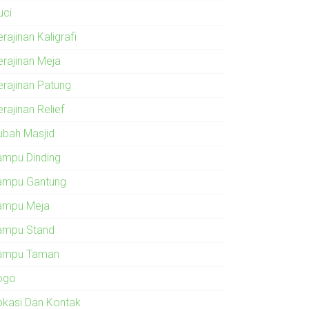
uci
rajinan Kaligrafi
erajinan Meja
erajinan Patung
rajinan Relief
ubah Masjid
ampu Dinding
ampu Gantung
ampu Meja
ampu Stand
ampu Taman
ogo
okasi Dan Kontak