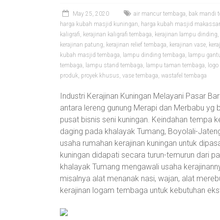
May 25, 2020
air mancur tembaga
,
bak mandi 
harga kubah masjid kuningan
,
harga kubah masjid makassa
kaligrafi
,
kerajinan kaligrafi tembaga
,
kerajinan lampu dinding
kerajinan patung
,
kerajinan relief tembaga
,
kerajinan vase
,
kera
kubah masjid tembaga
,
lampu dinding tembaga
,
lampu gant
tembaga
,
lampu stand tembaga
,
lampu taman tembaga
,
logo
produk
,
proyek khusus
,
vase tembaga
,
wastafel tembaga
Industri Kerajinan Kuningan Melayani Pasar Bar
antara lereng gunung Merapi dan Merbabu yg b
pusat bisnis seni kuningan. Keindahan tempa
daging pada khalayak Tumang, Boyolali-Jat
usaha rumahan kerajinan kuningan untuk dip
kuningan didapati secara turun-temurun dari p
khalayak Tumang mengawali usaha kerajinann
misalnya alat menanak nasi, wajan, alat mereb
kerajinan logam tembaga untuk kebutuhan ekster