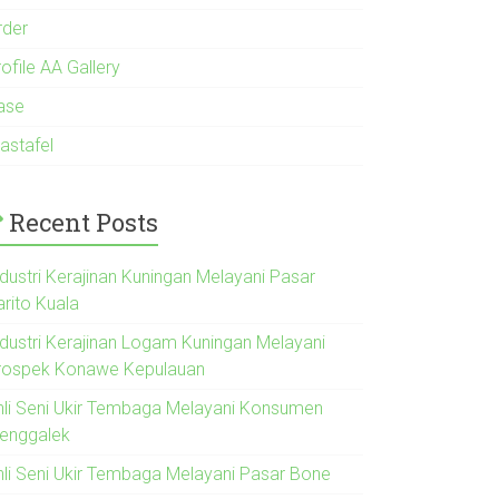
rder
ofile AA Gallery
ase
astafel
Recent Posts
ndustri Kerajinan Kuningan Melayani Pasar
arito Kuala
ndustri Kerajinan Logam Kuningan Melayani
rospek Konawe Kepulauan
hli Seni Ukir Tembaga Melayani Konsumen
renggalek
hli Seni Ukir Tembaga Melayani Pasar Bone