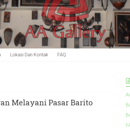
n
Lokasi Dan Kontak
FAQ
A
gan Melayani Pasar Barito
B
B
F