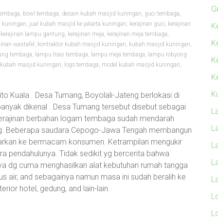
G
tembaga
,
bowl tembaga
,
desain kubah masjid kuningan
,
guci tembaga
,
r kuningan
,
jual kubah masjid ke jakarta kuningan
,
kerajinan guci
,
kerajinan
Ke
,
kerajinan lampu gantung
,
kerajinan meja
,
kerajinan meja tembaga
,
K
jinan wastafel
,
kontraktor kubah masjid kuningan
,
kubah masjid kuningan
,
ung tembaga
,
lampu hias tembaga
,
lampu meja tembaga
,
lampu robyong
K
 kubah masjid kuningan
,
logo tembaga
,
model kubah masjid kuningan
,
Ke
K
ito Kuala . Desa Tumang, Boyolali-Jateng berlokasi di
anyak dikenal . Desa Tumang tersebut disebut sebagai
L
 kerajinan berbahan logam tembaga sudah mendarah
L
eng. Beberapa saudara Cepogo-Jawa Tengah membangun
asarkan ke bermacam konsumen. Ketrampilan mengukir
L
ara pendahulunya. Tidak sedikit yg bercerita bahwa
L
ya dg cuma menghasilkan alat kebutuhan rumah tangga
us air, and sebagainya namun masa ini sudah beralih ke
L
ior hotel, gedung, and lain-lain.
L
L