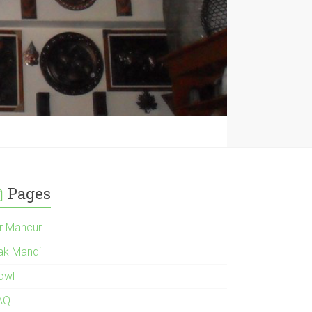
Pages
ir Mancur
ak Mandi
owl
AQ